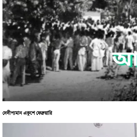
দেদীপ্যমান একুশে ফেব্রুয়ারি