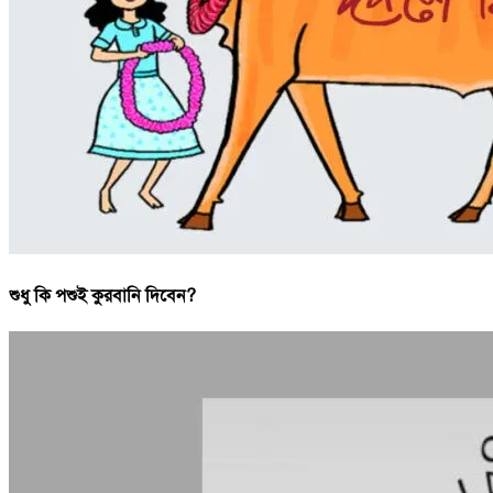
শুধু কি পশুই কুরবানি দিবেন?