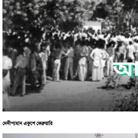
দেদীপ্যমান একুশে ফেব্রুয়ারি