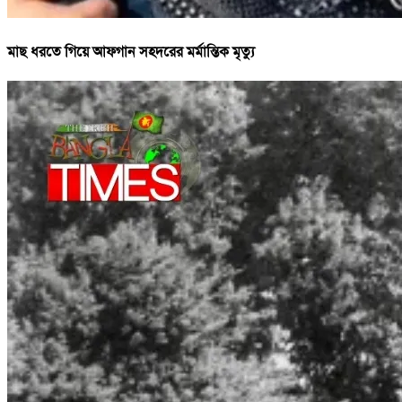
মাছ ধরতে গিয়ে আফগান সহদরের মর্মান্তিক মৃত্যু