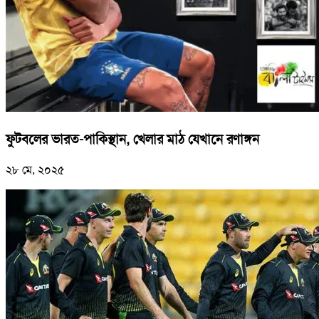
ফুটবলের ভারত-পাকিস্থান, খেলার মাঠ যেখানে রণাঙ্গন
২৮ মে, ২০২৫