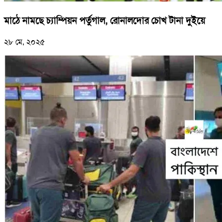
মাঠে নামছে চ্যাম্পিয়ন পর্তুগাল, রোনালদোর চোখ টানা দুইয়ে
২৮ মে, ২০২৫